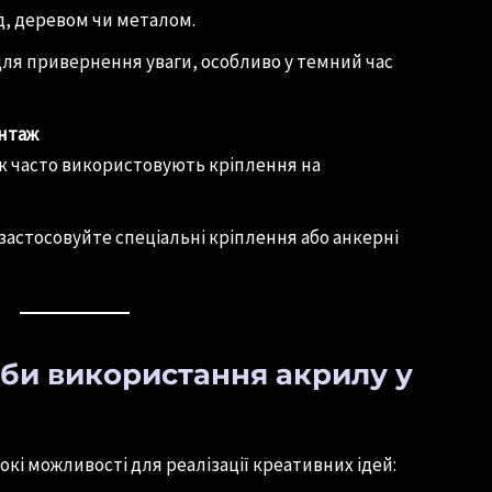
, деревом чи металом.
для привернення уваги, особливо у темний час
нтаж
к часто використовують кріплення на
 застосовуйте спеціальні кріплення або анкерні
оби використання акрилу у
кі можливості для реалізації креативних ідей: