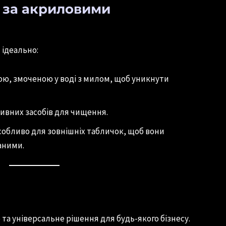
 за акриловими
ідеально:
ою, змоченою у воді з милом, щоб уникнути
ивних засобів для чищення.
собливо для зовнішніх табличок, щоб вони
аними.
та універсальне рішення для будь-якого бізнесу.