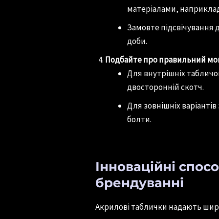
матеріалами, наприклад
Замовте підсвічування 
доби.
Подбайте про правильний мо
Для внутрішніх табличо
двосторонній скотч.
Для зовнішніх варіантів
болти.
Інноваційні спос
брендуванні
Акрилові таблички надають широ