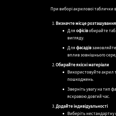
При виборі акрилової таблички 
Визначте місце розташування
Для
офісів
обирайте таб
вигляду.
Для
фасадів
замовляйте
вплив зовнішнього сер
Обирайте якісні матеріали
Використовуйте акрил т
пошкоджень.
Зверніть увагу на тип 
яскравою довгий час.
Додайте індивідуальності
Виберіть нестандартну 