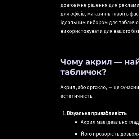
довговічне рішення для реклами,
для офісів, магазинів і навіть фа
ідеальним вибором для табличок,
використовувати для вашого біз
Чому акрил — на
табличок?
Акрил, або оргскло, — це сучасний
естетичність.
Візуальна привабливість
Акрил має ідеально гла
Його прозорість дозволя