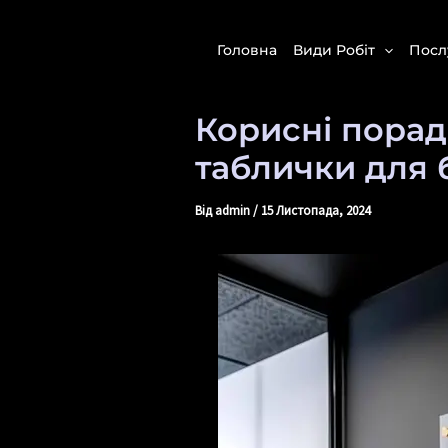
Перейти
Навігація
до
по
Головна
Види Робіт
Посл
вмісту
запису
Корисні порад
таблички для 
Від
admin
/
15 Листопада, 2024