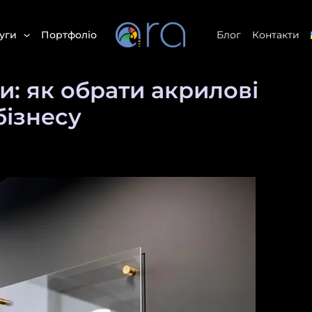
уги
Портфоліо
Блог
Контакти
и: як обрати акрилові
бізнесу