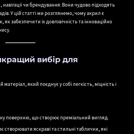
 навігації чи брендування. Вони чудово підходять
садів. У цій статті ми розглянемо, чому акрил є
 як забезпечити їх довговічність та інноваційно
несу.
йкращий вибір для
 матеріал, який поєднує у собі легкість, міцність і
дку поверхню, що створює преміальний вигляд.
є створювати яскраві та стильні таблички, які