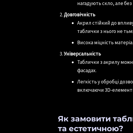
нагадують скло, але без
Довговічність
Акрил стійкий до впливу
таблички з нього не тьм
Висока міцність матеріа
Універсальність
Таблички з акрилу можна
фасадах.
Легкість у обробці дозв
включаючи 3D-елемент
Як замовити табл
та естетичною?