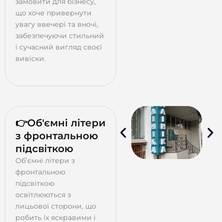
замовити для бізнесу,
що хоче привернути
увагу ввечері та вночі,
забезпечуючи стильний
і сучасний вигляд своєї
вивіски.
👉Об'ємні літери
з фронтальною
підсвіткою
Об’ємні літери з
фронтальною
підсвіткою
освітлюються з
лицьової сторони, що
робить їх яскравими і