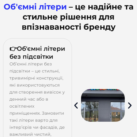
Об'ємні літери
– це надійне та
стильне рішення для
впізнаваності бренду
👉Об'ємні літери
без підсвітки
Об’ємні літери без
підсвітки – це стильні,
тривимірні конструкції,
які використовуються
для створення вивісок у
денний час або в
освітлених
приміщеннях. Замовити
такі літери варто для
інтер’єрів чи фасадів, де
важливий чистий,