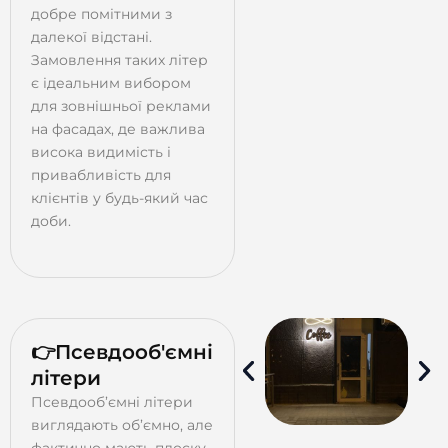
добре помітними з
далекої відстані.
Замовлення таких літер
є ідеальним вибором
для зовнішньої реклами
на фасадах, де важлива
висока видимість і
привабливість для
клієнтів у будь-який час
доби.
👉Псевдооб'ємні
літери
Псевдооб’ємні літери
виглядають об’ємно, але
фактично мають плоску