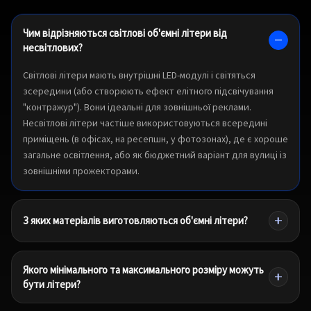
Чим відрізняються світлові об'ємні літери від
несвітлових?
Світлові літери мають внутрішні LED-модулі і світяться
зсередини (або створюють ефект елітного підсвічування
"контражур"). Вони ідеальні для зовнішньої реклами.
Несвітлові літери частіше використовуються всередині
приміщень (в офісах, на ресепшн, у фотозонах), де є хороше
загальне освітлення, або як бюджетний варіант для вулиці із
зовнішніми прожекторами.
З яких матеріалів виготовляються об'ємні літери?
Якого мінімального та максимального розміру можуть
бути літери?