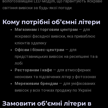
вологозахищені LED-модулі, що гарантують яскраве
світіння вивіски за будь-якої погоди.
Кому потрібні об’ємні літери
Магазинам і торговим центрам
— для
яскравої фасадної вивіски, яка приваблює
клієнтів здалеку
Офісам і бізнес-центрам
— для
представницьких вивісок на ресепшені та в
лобі
Ресторанам і кафе
— для атмосферних
неонових та підсвічених літер у фотозонах
Мережевим брендам
— для уніфікованих
вивісок у всіх точках продажу по Україні
Замовити об’ємні літери в