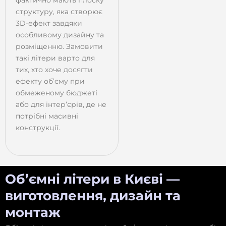
структуру, яка створює
3D-ефект завдяки
особливому дизайну та
розміщенню. Замовити
такі літери варто для
тих, хто хоче досягти
ефекту об’єму при
обмеженому бюджеті
або для інтер’єрів, де не
потрібні масивні
конструкції.
Об’ємні літери в Києві —
виготовлення, дизайн та
монтаж