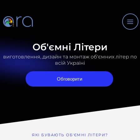
Перейти
Mai
до
Me
вмісту
Об'ємні Літери
виготовлення, дизайн та монтаж об'ємних літер по
всій Україні
Обговорити
ЯКІ БУВАЮТЬ ОБ'ЄМНІ ЛІТЕРИ?