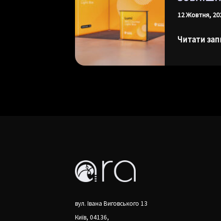
для
12 Жовтня, 20
зовнішньої
реклами
Читати зап
вул. Івана Виговського 13
Київ, 04136,