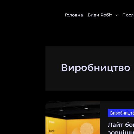
Перейти
до
Головна
Види Робіт
Посл
вмісту
Виробництво 
Лайт
бокси:
Виробництв
універсаль
Лайт бо
вибір
зовнішн