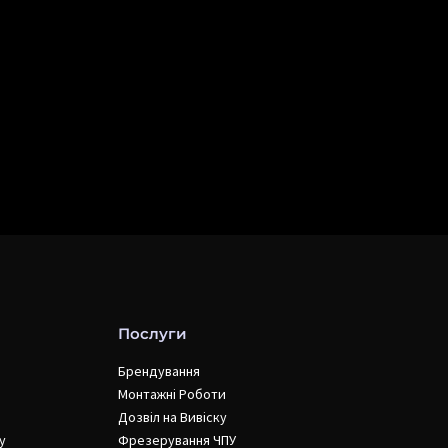
Послуги
Брендування
Монтажні Роботи
Дозвіл на Вивіску
у
Фрезерування ЧПУ