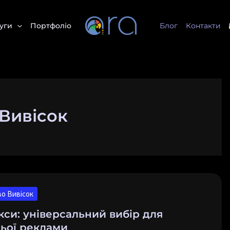
уги
Портфоліо
Блог
Контакти
Вивісок
о Вивісок
ний
кси: універсальний вибір для
ьої реклами