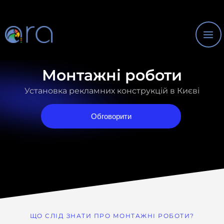
Перейти
Mai
до
Me
вмісту
Монтажні роботи
Установка рекламних конструкцій в Києві
Обговорити
ЩО СЛІД ЗНАТИ ПРО МОНТАЖНІ РОБОТИ?