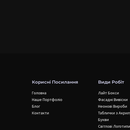
Корисні Посилання
Види Робіт
Головна
Лайт Бокси
Наше Портфоліо
Фасадні Вивіски
Блог
Неонові Вироби
Контакти
Таблички з Акрил
Букви
Світлові Логотип