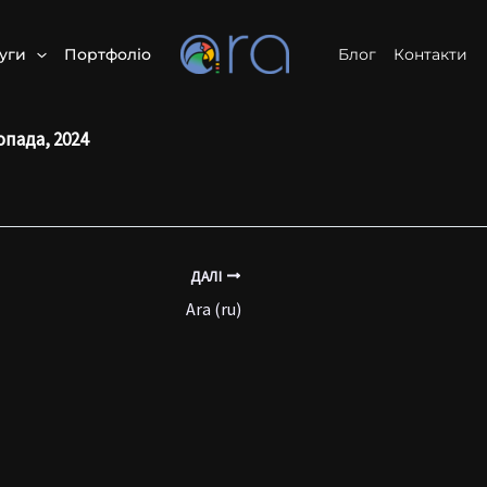
уги
Портфоліо
Блог
Контакти
опада, 2024
ДАЛІ
Ara (ru)