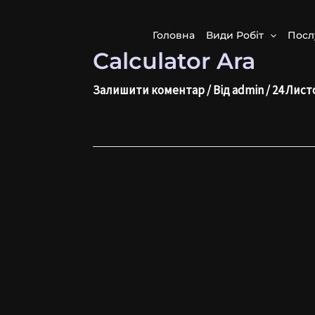
Перейти
Навігація
до
по
Головна
Види Робіт
Посл
вмісту
запису
Calculator Ara
Залишити коментар
/ Від
admin
/
24 Лист