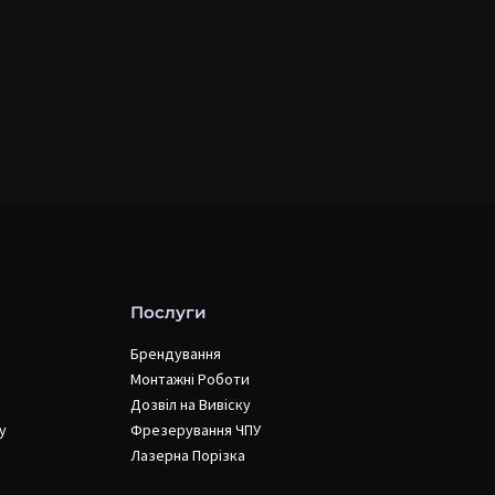
Послуги
Брендування
Монтажні Роботи
Дозвіл на Вивіску
у
Фрезерування ЧПУ
Лазерна Порізка
и